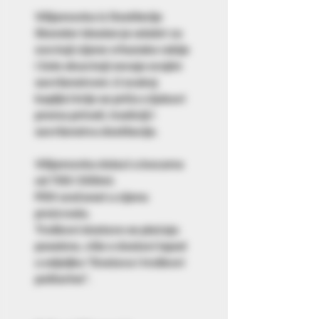
Vilijamovka iz Destilerije
Skender
idealan je odabir za
sve koji cijene vrhunske rakije
i žele okus koji osvaja svojim
savršenstvom. U svakoj
kapljici krije se priča o ljubavi
prema prirodi, tradiciji i
savršenstvu destilacije.
Vilijamovka dolazi u bocama
od 700 i 500ml.
PDV uračunat u cijenu
proizvoda.
Troškovi dostave se plaćaju
posebno, više o dostavi ispod
u odjeljku "Dostava i troškovi
poštarine".