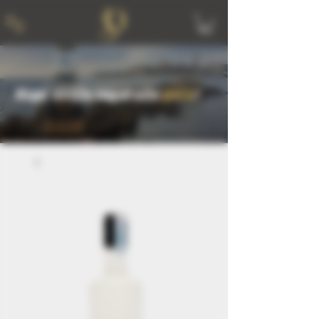
Kupi svoje najdraže
piće
!