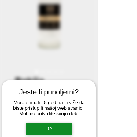
Rakija
Vilijamovka
Jeste li punoljetni?
Morate imati 18 godina ili više da
Cijena
15,99 €
biste pristupili našoj web stranici.
Molimo potvrdite svoju dob.
Veličina boce
*
DA