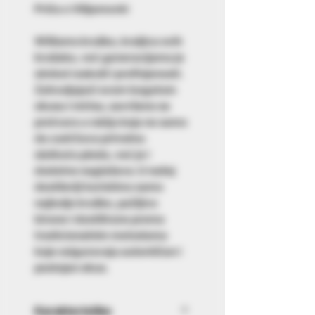
Priča o Vilijamovki
Williams kruška, kraljica svih
krušaka, već generacijama je
simbol raskoši i profinjenosti.
Zahvaljujući svom bogatom
okusu i mirisu, savršeno se
pretvara u rakiju koja ne samo
da zadržava prirodnu
slatkoću ploda, već je i
dodatno naglašava. U našoj
destileriji koristimo samo
najbolje kruške, pažljivo
birane i destilirane prema
tradicionalnim metodama
koje osiguravaju autentičan i
postojan okus.
Karakteristike