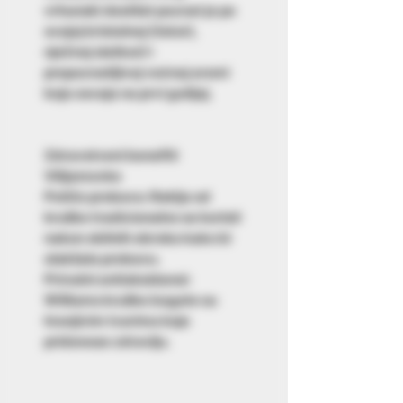
vrhunski destilat poznat je po
svojoj kristalnoj čistoći,
nježnoj slatkoći i
prepoznatljivoj voćnoj aromi
koja osvaja na prvi gutljaj.
Zdravstveni benefiti
Vilijamovke
Potiče probavu:
Rakija od
kruške tradicionalno se koristi
nakon obilnih obroka kako bi
olakšala probavu.
Prirodni antioksidansi:
Williams kruške bogate su
hranjivim tvarima koje
pridonose zdravlju.