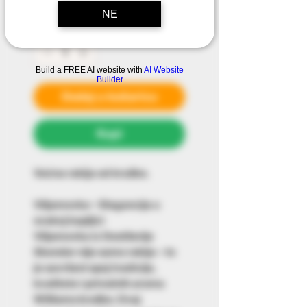
NE
Količina
*
Build a FREE AI website with
AI Website
Builder
Dodaj u košaricu
Kupi
Voćna rakija od kruške.
Viljamovka – Elegancija u
svakoj kapljici
Viljamovka iz Destilerije
Skender
nije samo rakija – to
je savršeni spoj tradicije,
kvalitete i prirodnih aroma
Williams kruške. Ovaj